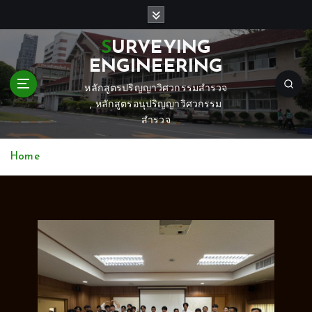
S
k
i
SURVEYING
p
ENGINEERING
t
o
หลักสูตรปริญญาวิศวกรรมสำรวจ
c
, หลักสูตรอนุปริญญาวิศวกรรม
o
สำรวจ
n
t
Home
e
n
t