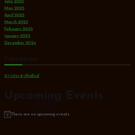
June 2025
May 2025
April 2025
March 2025
February 2025
January 2025
December 2024
Categories
ข่าวประชาสัมพันธ์
Upcoming Events
There are no upcoming events.
N
o
t