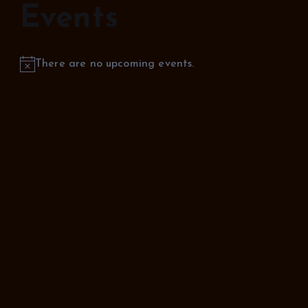
Events
There are no upcoming events.
N
o
t
i
c
e