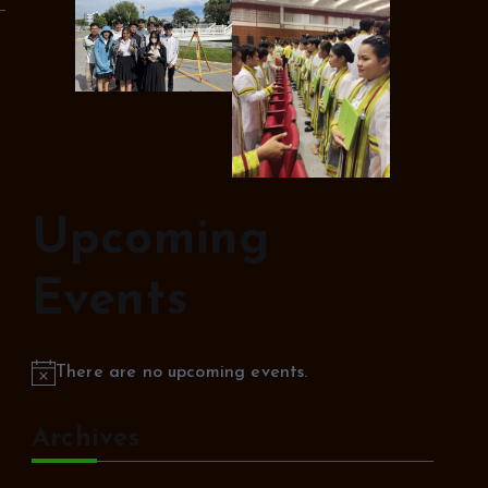
Upcoming
Events
There are no upcoming events.
N
o
Archives
t
i