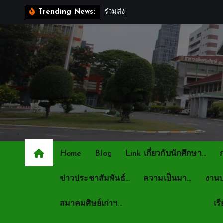
S
ร
ว
ม
ส
ง
ก
ล
ง
ใ
จ
ใ
ห
ท
ห
Trending News:
k
i
p
t
o
c
o
n
t
e
n
Home
Blog
Link เกี่ยวกับนักศึกษา…
t
ข่าวประชาสัมพันธ์…
ความเป็นมา…
งานบ
สมาคมศิษย์เก่าฯ…
หลักสูตรที่เปิดสอน
เร