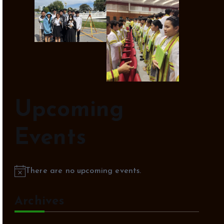
Upcoming
Events
There are no upcoming events.
N
o
Archives
t
i