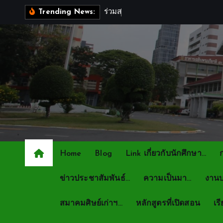
S
ร
ว
ม
ส
ง
ก
ล
Trending News:
k
i
p
t
o
c
o
n
t
e
n
Home
Blog
Link เกี่ยวกับนักศึกษา…
t
ข่าวประชาสัมพันธ์…
ความเป็นมา…
งานบ
สมาคมศิษย์เก่าฯ…
หลักสูตรที่เปิดสอน
เร